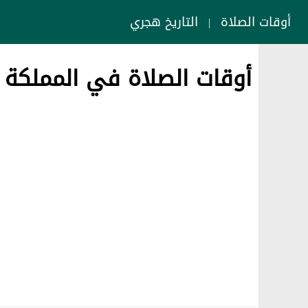
أوقات الصلاة
التاريخ هجري
|
أوقات الصلاة في المملكة 