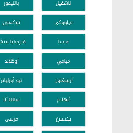
ناشفيل
بالتيمور
ميلووكي
توكسون
ميسا
فيرجينيا بيت
ميامي
أوكلاند
أرلينغتون
نيو أورليانز
أنهايم
سانتا أنا
بيتسبرغ
مرسى