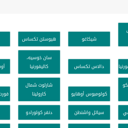
شيكاغو
هيوستن تكساس
سان خوسيه،
رنيا
دالاس تكساس
كاليفورنيا
أو
كو
شارلوت شمال
كولومبوس أوهايو
كارولينا
فورت
ي
سياتل واشنطن
دنفر كولورادو