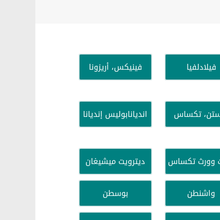
فيلادلفيا
فينيكس، أريزونا
ستن، تكساس
انديانابوليس إنديانا
 وورث تكساس
ديترويت ميشيغان
واشنطن
بوسطن