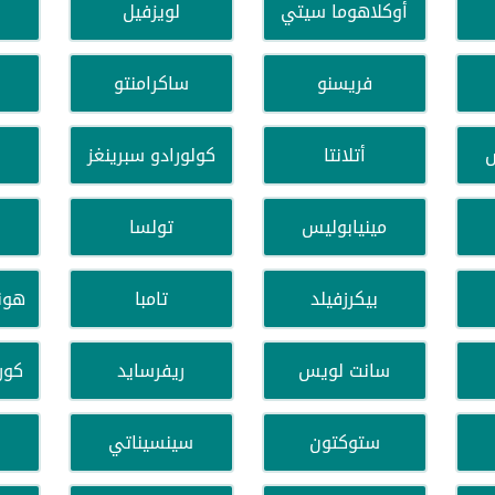
أوكلاهوما سيتي
لويزفيل
فريسنو
ساكرامنتو
ش
أتلانتا
كولورادو سبرينغز
مينيابوليس
تولسا
بيكرزفيلد
تامبا
هون
سانت لويس
ريفرسايد
كور
ستوكتون
سينسيناتي