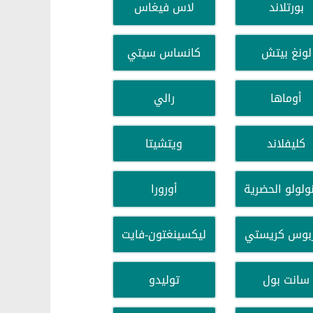
بورتلاند
لاس فيغاس
لونغ بيتش
كانساس سيتي
أوماها
رالي
كليفلاند
ويتشيتا
ولولو الحضرية
أورورا
بوس كريستي
ليكسينغتون-فايت
سانت بول
توليدو