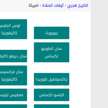
التاريخ هجري
أوقات الصلاة
امريكا
لوس انجليس
نيويورك
كاليفورنيا
سان أنطونيو
تكساس
سان دييغو كاليفو
سان فرانسيس
جاكسونفيل فلوريدا
كاليفورنيا
الباسو تكساس
ممفيس تينيس