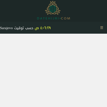
☰
٤:٠٦:٢٩ ص
حسب توقيت Sarajevo