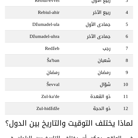
3
ربيع الأول
Rebiul-evvel
4
ربيع الآخر
Rebiul-ahir
5
جمادى الأول
Džumadel-ula
6
جمادى الآخر
Džumadel-uhra
7
رجب
Redžeb
8
شعبان
Ša'ban
9
رمضان
رمضان
10
شوّال
Ševval
11
ذو القعدة
Zul-ka'de
12
ذو الحجة
Zul-hidždže
لماذا يختلف التوقيت والتاريخ بين الدول؟