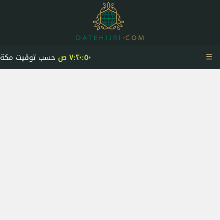
☰
٧:٢٠:٥٠ ص
حسب توقيت مكة