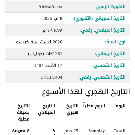
التقويت الزمني
Africa/Accra
التاريخ السرياني (الآشوري):
8 آب 2026
التاريخ الميلادي, رقمي:
٨‏/٨‏/٢٠٢٦ م
نوع السنة:
2026 ليست سنة كبيسة
التاريخ اليوناني:
2461261 (جوليان)
التاريخ الشمسي:
17 الأسد 1404
التاريخ الشمسي, رقمي:
17/11/1404
التاريخ الهجري لهذا الأسبوع
اليوم
اليوم محلياً
التاريخ
التاريخ
التاريخ
هجري
الميلادي
بصيغة
محلية
السبت
Saturday
25 صفر
٨
8 August