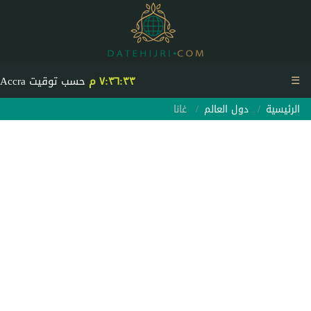
☰
٧:٣٦:٣٣ م
حسب توقيت Accra
الرئيسية
دول العالم
غانا