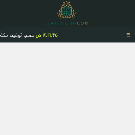
☰
١٢:١٦:٣٥ ص
حسب توقيت مكة