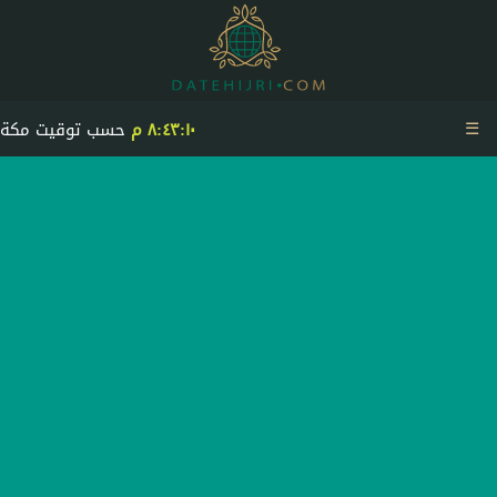
☰
٨:٤٣:١٠ م
حسب توقيت مكة