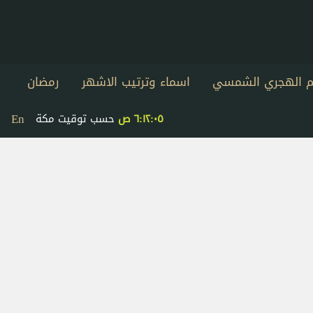
يم الهجري الشمسي
اسماء وترتيب الاشهر
رمضان
En
٦:١٢:٠٥ ص
حسب توقيت مكة