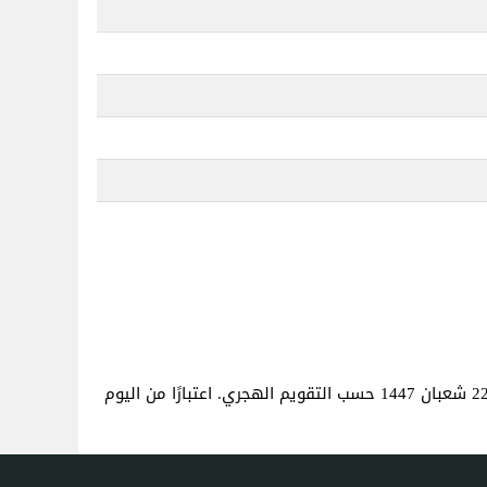
. هذا هو نفس العمر كما لو كنت قد ولدت في 22 شعبان 1447 حسب التقويم الهجري. اعتبارًا من اليوم