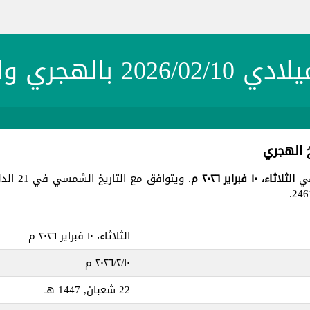
20 بالهجري والشمسي
الثلاثاء، ١٠ فبراير ٢٠٢٦ م
. ويتوافق مع التاريخ الشمسي في 21 الدلو 1404 ، جميع هذه التواريخ في يوم
الثلاثاء، ١٠ فبراير ٢٠٢٦ م
١٠‏/٢‏/٢٠٢٦ م
22 شعبان, 1447 هـ