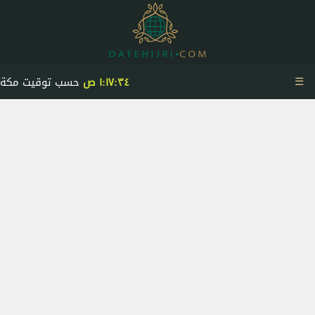
☰
١:١٧:٣٤ ص
حسب توقيت مكة