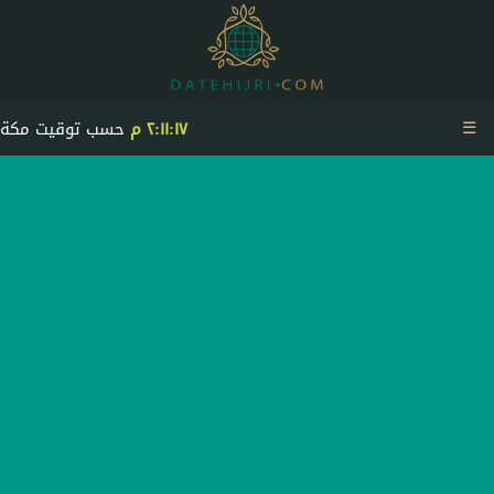
☰
٢:١١:١٧ م
حسب توقيت مكة