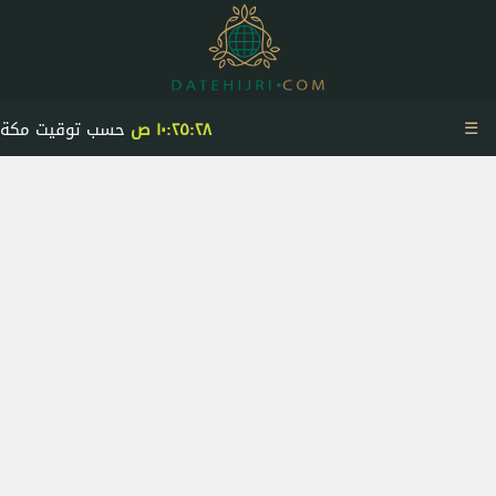
☰
١٠:٢٥:٢٨ ص
حسب توقيت مكة