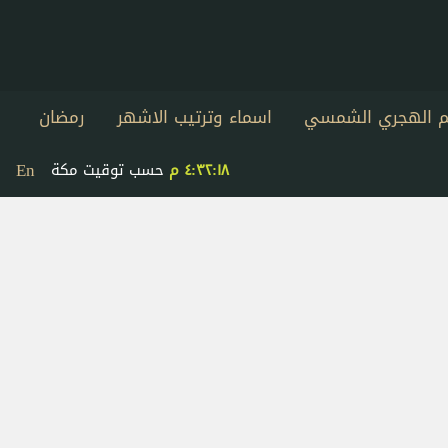
يم الهجري الشمسي
اسماء وترتيب الاشهر
رمضان
En
٤:٣٢:١٨ م
حسب توقيت مكة