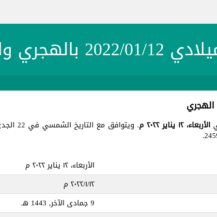
20 بالهجري والشمسي
الأربعاء، ١٢ يناير ٢٠٢٢ م
. ويتوافق مع التاريخ الشمسي في 22 الجدي 1400 ، جميع هذه التواريخ في يوم
الأربعاء، ١٢ يناير ٢٠٢٢ م
١٢‏/١‏/٢٠٢٢ م
9 جمادى الآخر, 1443 هـ