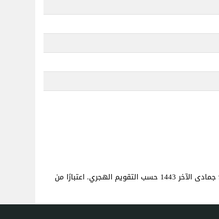
. هذا هو نفس العمر كما لو كنت قد ولدت في 9 جمادى الآخر 1443 حسب التقويم الهجري. اعتبارًا من