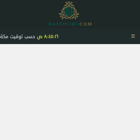
☰
٨:٤٥:١٦ ص
حسب توقيت مكة