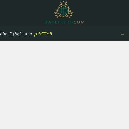
☰
٩:٢٣:٠٩ م
حسب توقيت مكة