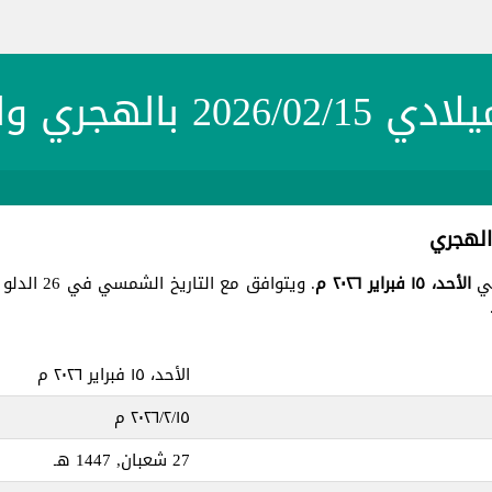
20 بالهجري والشمسي
الأحد، ١٥ فبراير ٢٠٢٦ م
. ويتوافق مع التاريخ الشمسي في 26 الدلو 1404 ، جميع هذه التواريخ في يوم
الأحد، ١٥ فبراير ٢٠٢٦ م
١٥‏/٢‏/٢٠٢٦ م
27 شعبان, 1447 هـ