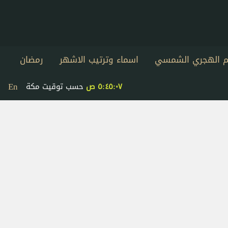
يم الهجري الشمسي
اسماء وترتيب الاشهر
رمضان
En
٥:٤٥:٠٧ ص
حسب توقيت مكة