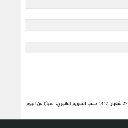
. هذا هو نفس العمر كما لو كنت قد ولدت في 27 شعبان 1447 حسب التقويم الهجري. اعتبارًا من اليوم