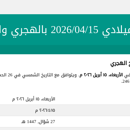
20 بالهجري والشمسي
الأربعاء، ١٥ أبريل ٢٠٢٦ م
. ويتوافق مع التاريخ الشمسي في 26 الحمل 1404 ، جميع هذه التواريخ في يوم
الأربعاء، ١٥ أبريل ٢٠٢٦ م
١٥‏/٤‏/٢٠٢٦ م
27 شوّال, 1447 هـ