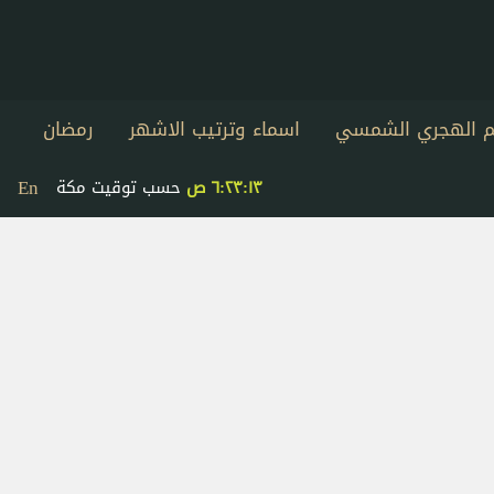
يم الهجري الشمسي
اسماء وترتيب الاشهر
رمضان
En
٦:٢٣:١٣ ص
حسب توقيت مكة