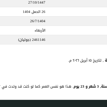
27/10/1447
26 الحمل 1404
26/7/1404
الأربعاء
2461146
(جوليان)
, لتاريخ ١٥ أبريل ٢٠٢٦ م.