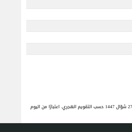
. هذا هو نفس العمر كما لو كنت قد ولدت في 27 شوّال 1447 حسب التقويم الهجري. اعتبارًا من اليوم