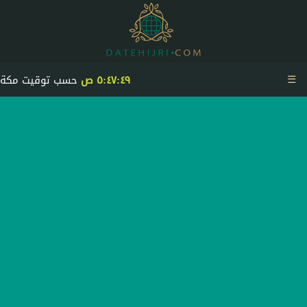
☰
٥:٤٧:٤٩ ص
حسب توقيت مكة