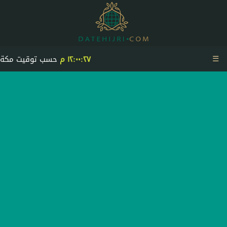
☰
١٢:٠٠:٢٧ م
حسب توقيت مكة