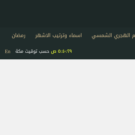
يم الهجري الشمسي
اسماء وترتيب الاشهر
رمضان
En
٥:٤٠:٢٩ ص
حسب توقيت مكة