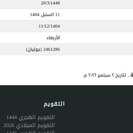
20/3/1448
11 السنبل 1404
11/12/1404
الأربعاء
2461286
(جوليان)
, لتاريخ ٢ سبتمبر ٢٠٢٦ م.
التقويم
التقويم الهجري 1444
التقويم الميلادي 2026