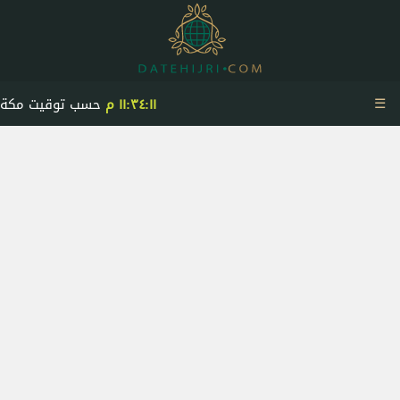
☰
١١:٣٤:١١ م
حسب توقيت مكة