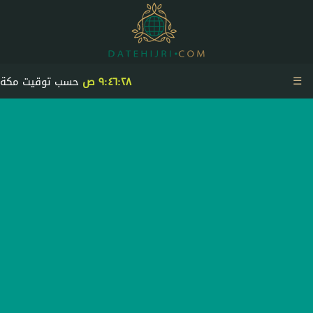
☰
٩:٤٦:٢٨ ص
حسب توقيت مكة