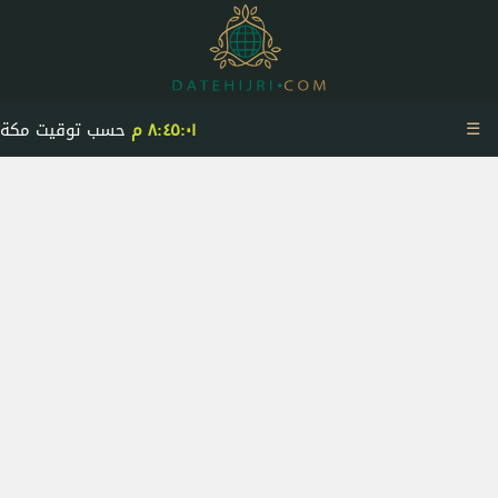
☰
٨:٤٥:٠١ م
حسب توقيت مكة