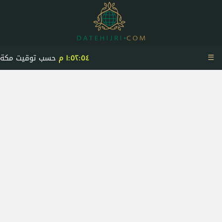
☰
١:٥٢:٥٤ م
حسب توقيت مكة