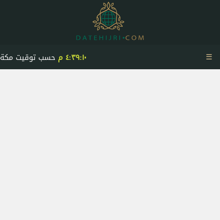
☰
٤:٣٩:١٠ م
حسب توقيت مكة