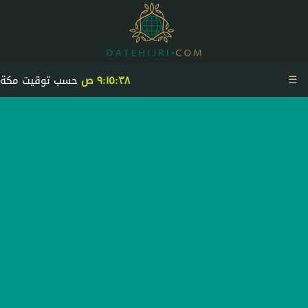
☰
٩:١٥:٣٩ ص
حسب توقيت مكة