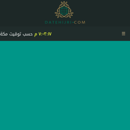
☰
٧:٠٣:١٧ م
حسب توقيت مكة