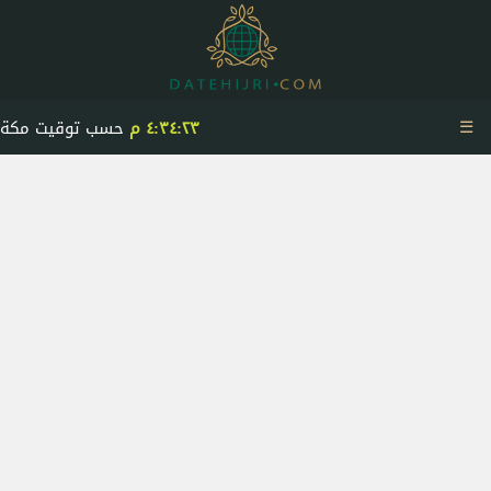
☰
٤:٣٤:٢٤ م
حسب توقيت مكة