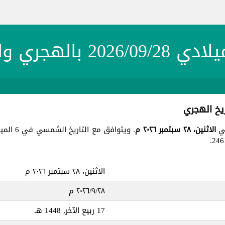
20 بالهجري والشمسي
الاثنين، ٢٨ سبتمبر ٢٠٢٦ م
. ويتوافق مع التاريخ الشمسي في 6 الميزان 1405 ، جميع هذه التواريخ في يوم
الاثنين، ٢٨ سبتمبر ٢٠٢٦ م
٢٨‏/٩‏/٢٠٢٦ م
17 ربيع الآخر, 1448 هـ