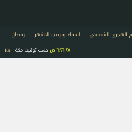
يم الهجري الشمسي
اسماء وترتيب الاشهر
رمضان
En
٦:٢٦:٢٨ ص
حسب توقيت مكة