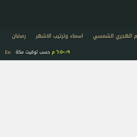
يم الهجري الشمسي
اسماء وترتيب الاشهر
رمضان
En
٦:٥٠:١٠ م
حسب توقيت مكة