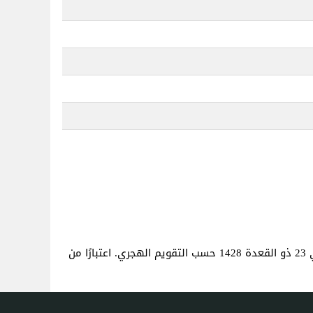
. هذا هو نفس العمر كما لو كنت قد ولدت في 23 ذو القعدة 1428 حسب التقويم الهجري. اعتبارًا من