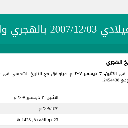
20 بالهجري والشمسي
الاثنين، ٣ ديسمبر ٢٠٠٧ م
. ويتوافق مع التاريخ الشمسي في 12 القوس 1386 ، جميع هذه التواريخ في يوم
245.
الاثنين، ٣ ديسمبر ٢٠٠٧ م
٣‏/١٢‏/٢٠٠٧ م
23 ذو القعدة, 1428 هـ