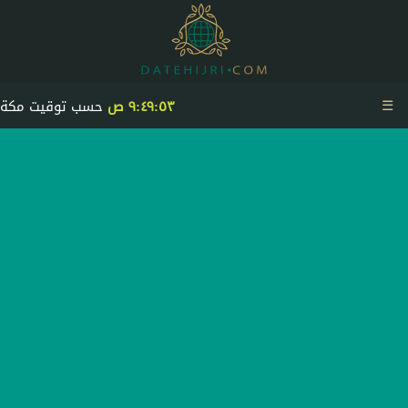
☰
٩:٤٩:٥٣ ص
حسب توقيت مكة