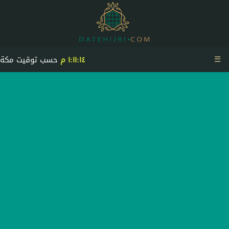
☰
١:١١:١٤ م
حسب توقيت مكة