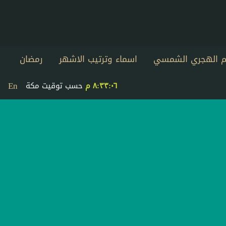
يم الهجري الشمسي
اسماء وترتيب الاشهر
رمضان
En
٨:٣٣:٠٦ م
حسب توقيت مكة