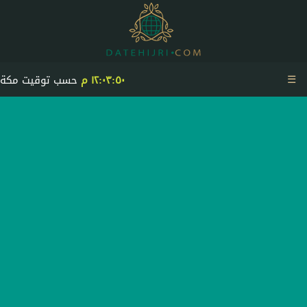
☰
١٢:٠٣:٥٠ م
حسب توقيت مكة