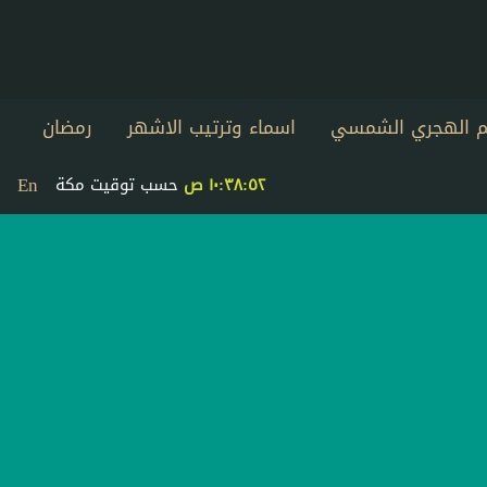
يم الهجري الشمسي
اسماء وترتيب الاشهر
رمضان
En
١٠:٣٨:٥٢ ص
حسب توقيت مكة