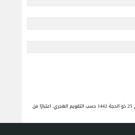
. هذا هو نفس العمر كما لو كنت قد ولدت في 25 ذو الحجة 1442 حسب التقويم الهجري. اعتبارًا من