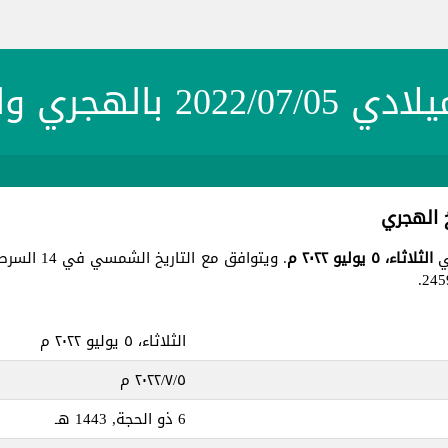
20 بالهجري والشمسي
الثلاثاء، ٥ يوليو ٢٠٢٢ م
. ويتوافق مع التاريخ الشمسي في 14 السرطان 1400 ، جميع هذه التواريخ في يوم
الثلاثاء، ٥ يوليو ٢٠٢٢ م
٥‏/٧‏/٢٠٢٢ م
6 ذو الحجة, 1443 هـ