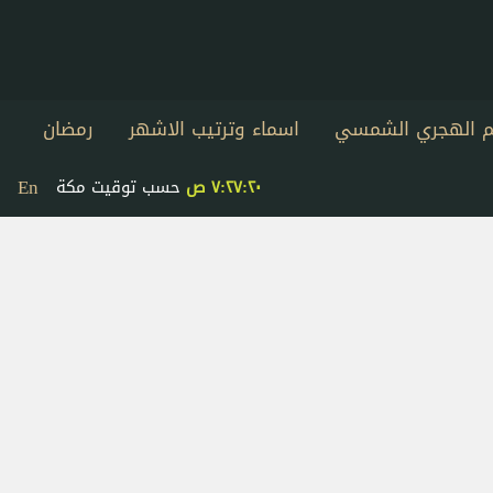
يم الهجري الشمسي
اسماء وترتيب الاشهر
رمضان
En
٧:٢٧:٢٠ ص
حسب توقيت مكة