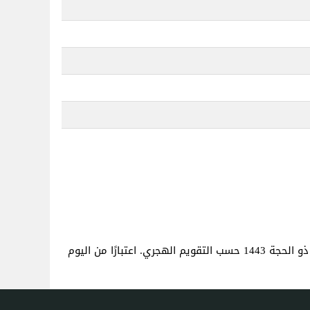
. هذا هو نفس العمر كما لو كنت قد ولدت في 6 ذو الحجة 1443 حسب التقويم الهجري. اعتبارًا من اليوم