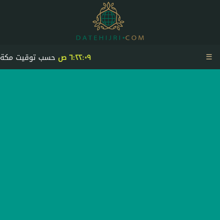
☰
٦:٢٢:٠٩ ص
حسب توقيت مكة