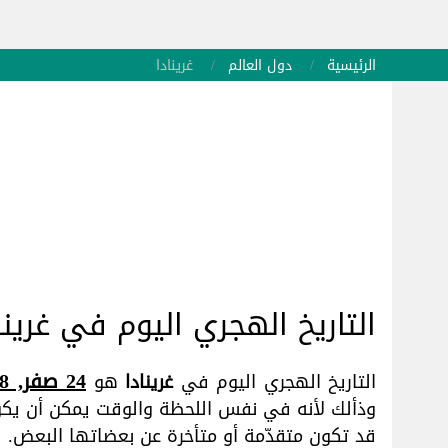
الرئيسية
دول العالم
غرينادا
التاريخ الهجري اليوم في غرينا
24 صفر, 1448 هـ
التاريخ الهجري اليوم في
غرينادا
هو
وذألك لأنه في نفس اللحظة والوقت يمكن أن يكون
قد تكون متقدّمة أو متأخرة عن بعضاتها البعض.