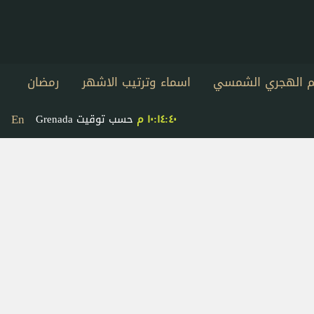
يم الهجري الشمسي
اسماء وترتيب الاشهر
رمضان
En
١٠:١٤:٤١ م
حسب توقيت Grenada