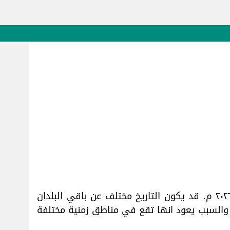
. وبالتاريخ الميلادي الموافق السبت، ٨ أغسطس ٢٠٢٦ م. قد يكون التاريخ مختلف عن باقي البلدان
 والسبب يعود انها تقع في مناطق زمنية مختلفة