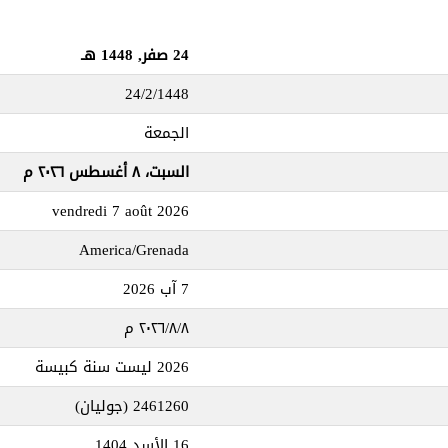
24 صفر, 1448 هـ
24/2/1448
الجمعة
السبت، ٨ أغسطس ٢٠٢٦ م
vendredi 7 août 2026
America/Grenada
7 آب 2026
٨‏/٨‏/٢٠٢٦ م
2026 ليست سنة كبيسة
2461260 (جوليان)
16 الأسد 1404