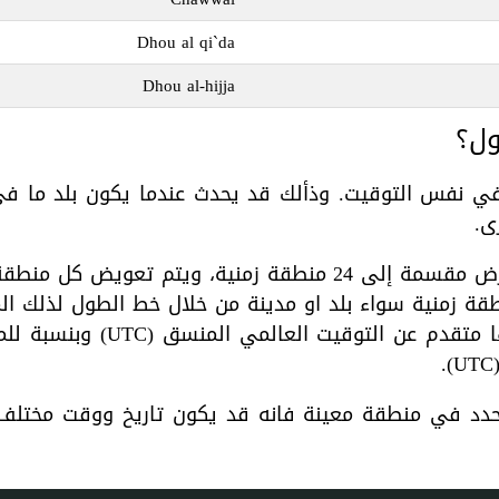
Dhou al qi`da
Dhou al-hijja
ول؟
ن في نفس التوقيت. وذألك قد يحدث عندما يكون بلد ما ف
ى.
قة زمنية سواء بلد او مدينة من خلال خط الطول لذلك ا
الرئيسي (خط الطول 0 درجة) و
محدد في منطقة معينة فانه قد يكون تاريخ ووقت مختل