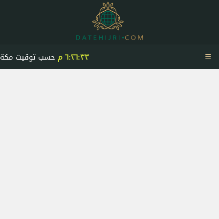
☰
٦:٢٦:٣٣ م
حسب توقيت مكة