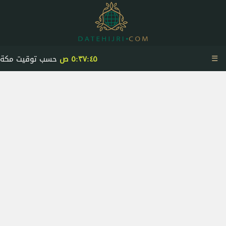
☰
٥:٣٧:٤٥ ص
حسب توقيت مكة