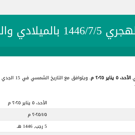
1 بالميلادي والشمسي
الأحد، ٥ يناير ٢٠٢٥ م
. ويتوافق مع التاريخ الشمسي في 15 الجدي 1403 ، جميع هذه التواريخ في يوم
الأحد، ٥ يناير ٢٠٢٥ م
٥‏/١‏/٢٠٢٥ م
5 رجب, 1446 هـ