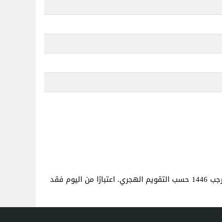
. هذا هو نفس العمر كما لو كنت قد ولدت في 5 رجب 1446 حسب التقويم الهجري. اعتبارًا من اليوم فقد