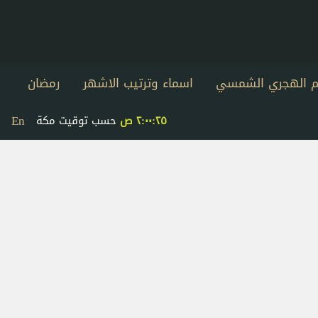
يم الهجري الشمسي
اسماء وترتيب الاشهر
رمضان
En
٢:٠٠:٢٥ ص
حسب توقيت مكة