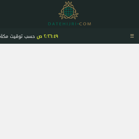
☰
٢:٢٦:٥٠ ص
حسب توقيت مكة