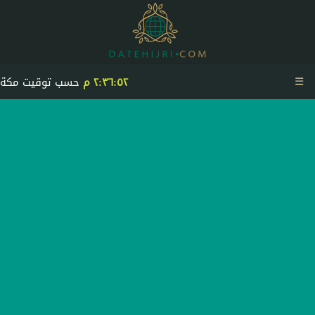
☰
٢:٣٦:٥٣ م
حسب توقيت مكة