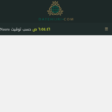
☰
٦:٥٤:٤٧ ص
حسب توقيت Nauru