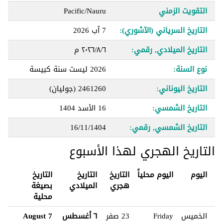
التقويت الزمني
Pacific/Nauru
التاريخ السرياني (الآشوري):
7 آب 2026
التاريخ الميلادي, رقمي:
٦‏/٨‏/٢٠٢٦ م
نوع السنة:
2026 ليست سنة كبيسة
التاريخ اليوناني:
2461260 (جوليان)
التاريخ الشمسي:
16 الأسد 1404
التاريخ الشمسي, رقمي:
16/11/1404
التاريخ الهجري لهذا الأسبوع
اليوم
اليوم محلياً
التاريخ
التاريخ
التاريخ
هجري
الميلادي
بصيغة
محلية
الخميس
Friday
23 صفر
٦ أغسطس
7 August