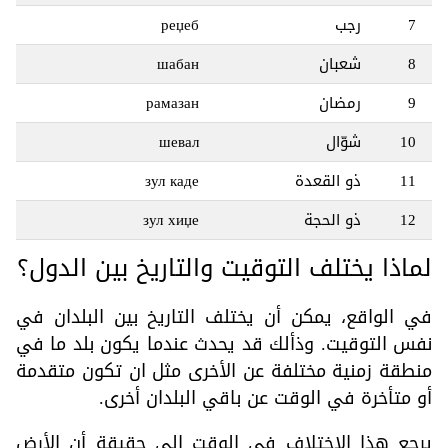
7
رجب
реџеб
8
شعبان
шабан
9
رمضان
рамазан
10
شوّال
шевал
11
ذو القعدة
зул каде
12
ذو الحجة
зул хиџе
لماذا يختلف التوقيت والتاريخ بين الدول؟
في الواقع، يمكن أن يختلف التاريخ بين البلدان في
نفس التوقيت. وذألك قد يحدث عندما يكون بلد ما في
منطقة زمنية مختلفة عن الأخرى مثل ان تكون متقدمة
أو متأخرة في الوقت عن باقي البلدان أخرى.
يرجع هذا الاختلاف في الوقت إلى حقيقة أن الأرض