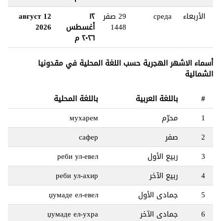
الأربعاء
среда
29 صفر
١٢
12 август
1448
أغسطس
2026
٢٠٢٦ م
أسماء الاشهر الهجرية حسب اللغة المحلية في مقدونيا
الشمالية
#
باللغة العربية
باللغة المحلية
1
محرّم
мухарем
2
صفر
сафер
3
ربيع الأول
реби ул-евел
4
ربيع الآخر
реби ул-ахир
5
جمادى الأول
џумаде ел-евел
6
جمادى الآخر
џумаде ел-ухра