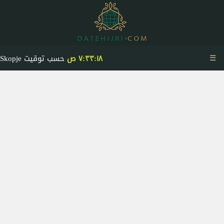
☰
٧:٣٣:١٩ ص
حسب توقيت Skopje