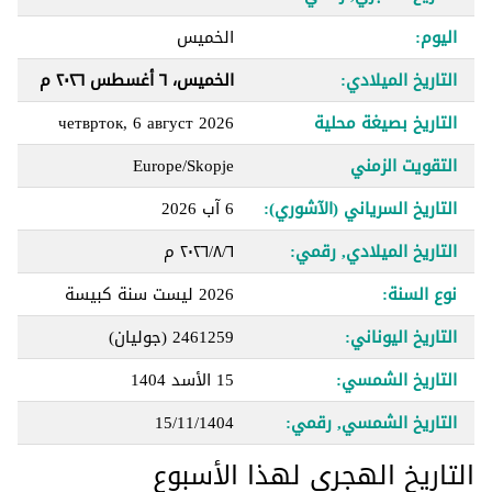
اليوم:
الخميس
التاريخ الميلادي:
الخميس، ٦ أغسطس ٢٠٢٦ م
التاريخ بصيغة محلية
четврток, 6 август 2026
التقويت الزمني
Europe/Skopje
التاريخ السرياني (الآشوري):
6 آب 2026
التاريخ الميلادي, رقمي:
٦‏/٨‏/٢٠٢٦ م
نوع السنة:
2026 ليست سنة كبيسة
التاريخ اليوناني:
2461259 (جوليان)
التاريخ الشمسي:
15 الأسد 1404
التاريخ الشمسي, رقمي:
15/11/1404
التاريخ الهجري لهذا الأسبوع