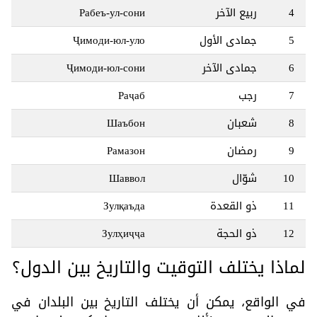
4
ربيع الآخر
Рабеъ-ул-сони
5
جمادى الأول
Ҷимоди-юл-уло
6
جمادى الآخر
Ҷимоди-юл-сони
7
رجب
Раҷаб
8
شعبان
Шаъбон
9
رمضان
Рамазон
10
شوّال
Шаввол
11
ذو القعدة
Зулқаъда
12
ذو الحجة
Зулҳиҷҷа
لماذا يختلف التوقيت والتاريخ بين الدول؟
في الواقع، يمكن أن يختلف التاريخ بين البلدان في