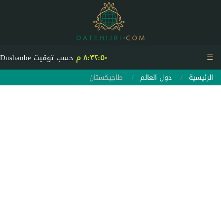
☰
٨:٣٢:٥٠ م
حسب توقيت Dushanbe
الرئيسية
دول العالم
طاجيكستان