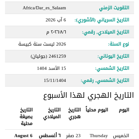
التقويت الزمني
Africa/Dar_es_Salaam
التاريخ السرياني (الآشوري):
6 آب 2026
التاريخ الميلادي, رقمي:
٦‏/٨‏/٢٠٢٦ م
نوع السنة:
2026 ليست سنة كبيسة
التاريخ اليوناني:
2461259 (جوليان)
التاريخ الشمسي:
15 الأسد 1404
التاريخ الشمسي, رقمي:
15/11/1404
التاريخ الهجري لهذا الأسبوع
اليوم
اليوم محلياً
التاريخ
التاريخ
التاريخ
هجري
الميلادي
بصيغة
محلية
الخميس
Thursday
23 صفر
٦ أغسطس
6 August