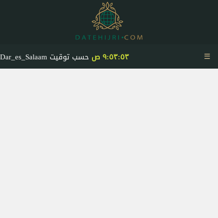
☰
٩:٥٣:٥٤ ص
حسب توقيت Dar_es_Salaam