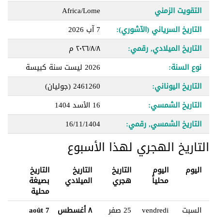
التقويت الزمني
Africa/Lome
التاريخ السرياني (الآشوري):
7 آب 2026
التاريخ الميلادي, رقمي:
٨‏/٨‏/٢٠٢٦ م
نوع السنة:
2026 ليست سنة كبيسة
التاريخ اليوناني:
2461260 (جوليان)
التاريخ الشمسي:
16 الأسد 1404
التاريخ الشمسي, رقمي:
16/11/1404
التاريخ الهجري لهذا الأسبوع
اليوم
اليوم
التاريخ
التاريخ
التاريخ
محلياً
هجري
الميلادي
بصيغة
محلية
السبت
vendredi
25 صفر
٨ أغسطس
7 août