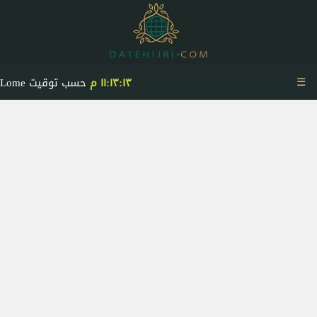
☰
١١:١٣:١٣ م
حسب توقيت Lome