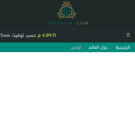
☰
٤:٥٩:٢٢ م
حسب توقيت Tunis
الرئيسية
دول العالم
تونس