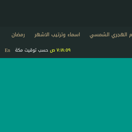
يم الهجري الشمسي
اسماء وترتيب الاشهر
رمضان
En
٧:١٨:٥٩ ص
حسب توقيت مكة