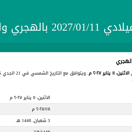
20 بالهجري والشمسي
الاثنين، ١١ يناير ٢٠٢٧ م
. ويتوافق مع التاريخ الشمسي في 21 الجدي 1405 ، جميع هذه التواريخ في يوم
الاثنين، ١١ يناير ٢٠٢٧ م
١١‏/١‏/٢٠٢٧ م
3 شعبان, 1448 هـ
3/8/1448