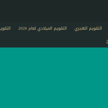
التقويم الهجري
التقويم الميلادي لعام 2026
التقو