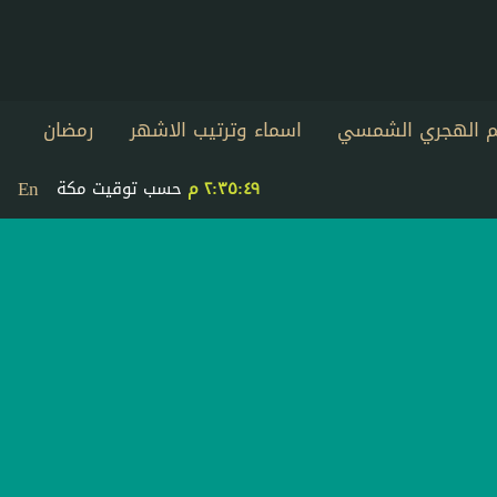
يم الهجري الشمسي
اسماء وترتيب الاشهر
رمضان
En
٢:٣٥:٤٩ م
حسب توقيت مكة