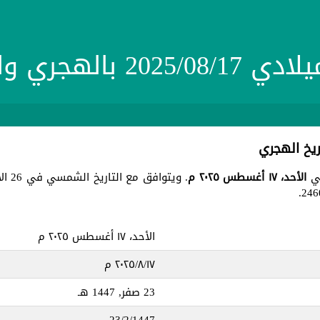
20 بالهجري والشمسي
الأحد، ١٧ أغسطس ٢٠٢٥ م
. ويتوافق مع التاريخ الشمسي في 26 الأسد 1403 ، جميع هذه التواريخ في يوم
الأحد، ١٧ أغسطس ٢٠٢٥ م
١٧‏/٨‏/٢٠٢٥ م
23 صفر, 1447 هـ
23/2/1447