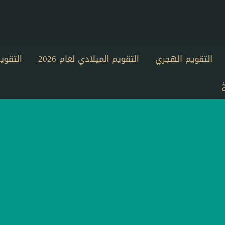
التقويم الهجري
التقويم الميلادي لعام 2026
التقو