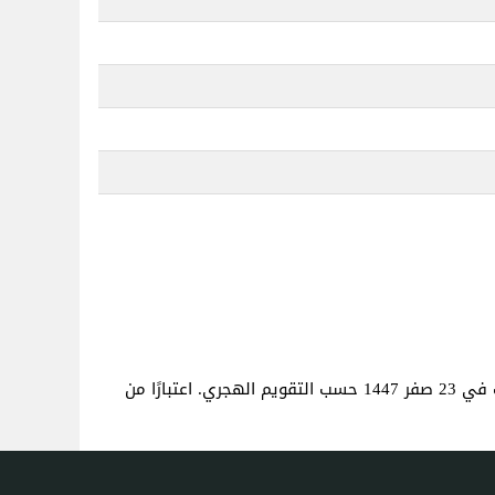
. هذا هو نفس العمر كما لو كنت قد ولدت في 23 صفر 1447 حسب التقويم الهجري. اعتبارًا من